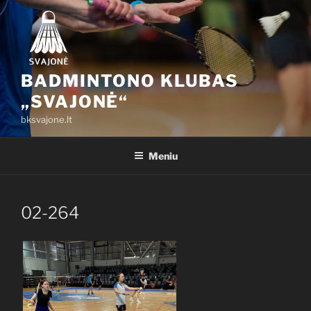
Eiti
prie
turinio
BADMINTONO KLUBAS
„SVAJONĖ“
bksvajone.lt
Meniu
02-264