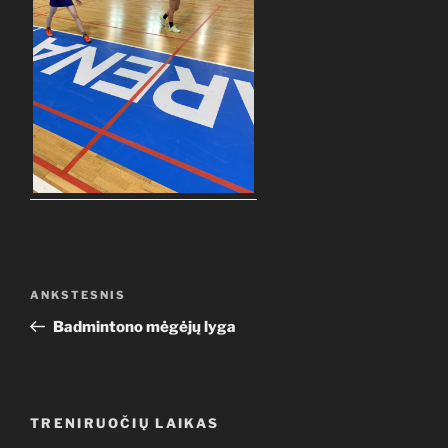
Navigacija
Ankstesnis
ANKSTESNIS
tarp
įrašas
Badmintono mėgėjų lyga
įrašų
TRENIRUOČIŲ LAIKAS