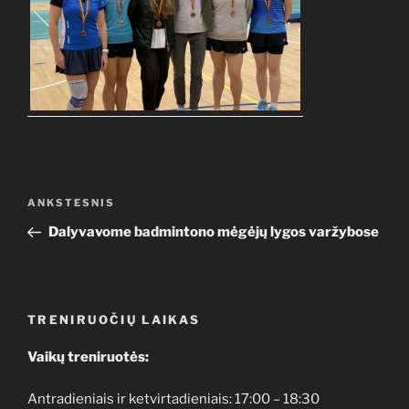
Navigacija
Ankstesnis
ANKSTESNIS
tarp
įrašas
Dalyvavome badmintono mėgėjų lygos varžybose
įrašų
TRENIRUOČIŲ LAIKAS
Vaikų treniruotės:
Antradieniais ir ketvirtadieniais: 17:00 – 18:30