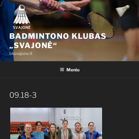
Eiti
prie
turinio
BADMINTONO KLUBAS
„SVAJONĖ“
bksvajone.lt
Meniu
09.18-3