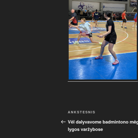
Navigacija
Ankstesnis
ANKSTESNIS
tarp
įrašas
Vėl dalyvavome badmintono mė
lygos varžybose
įrašų