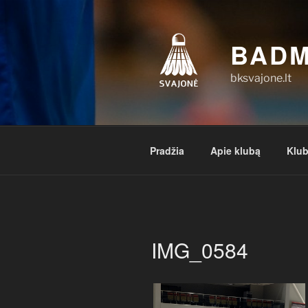
Eiti
prie
turinio
BADM
bksvajone.lt
Pradžia
Apie klubą
Klub
IMG_0584