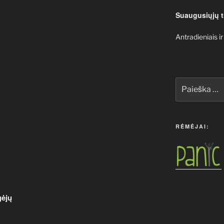
Suaugusiųjų t
Antradieniais ir
Ieškoti:
RĖMĖJAI:
gėjų