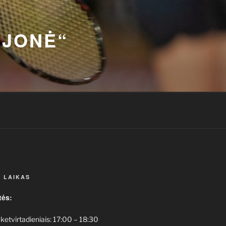
AJONĖ“
 LAIKAS
tės:
 ketvirtadieniais: 17:00 – 18:30