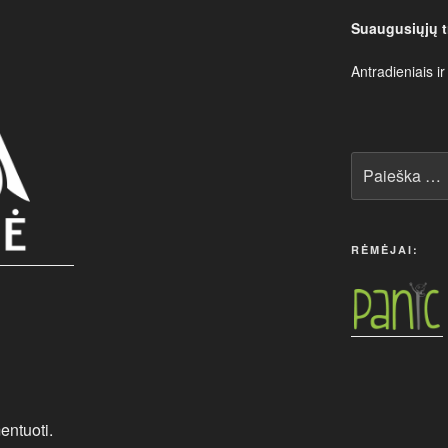
Suaugusiųjų t
Antradieniais ir
Ieškoti:
RĖMĖJAI:
entuoti.