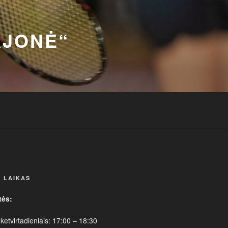
AJONĖ“
 LAIKAS
tės:
 ketvirtadieniais: 17:00 – 18:30