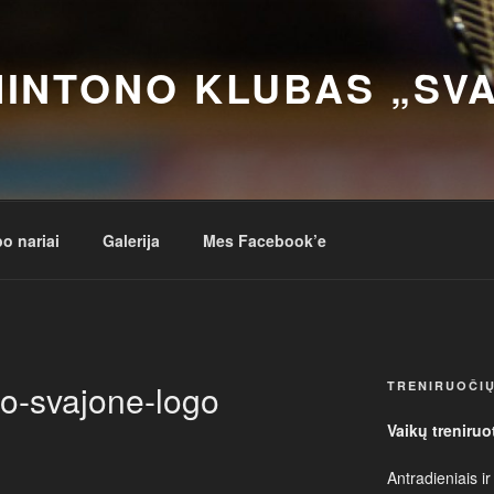
INTONO KLUBAS „SV
o nariai
Galerija
Mes Facebook’e
o-svajone-logo
TRENIRUOČIŲ
Vaikų treniruo
Antradieniais ir