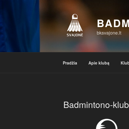
Eiti
prie
turinio
BADM
bksvajone.lt
Pradžia
Apie klubą
Klub
Badmintono-klub