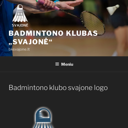
Eiti
prie
turinio
BADMINTONO KLUBAS
„SVAJONĖ“
bksvajone.lt
Meniu
Badmintono klubo svajone logo