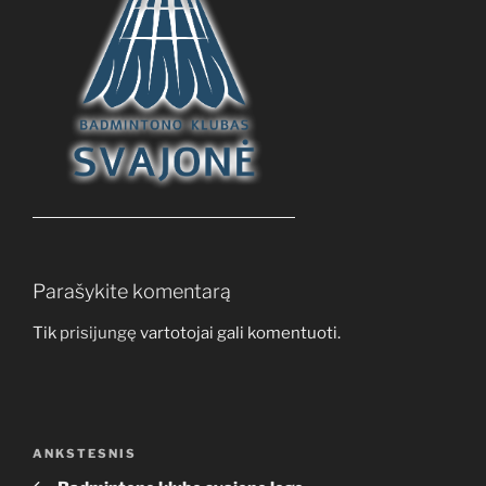
Parašykite komentarą
Tik
prisijungę
vartotojai gali komentuoti.
Navigacija
Ankstesnis
ANKSTESNIS
tarp
įrašas