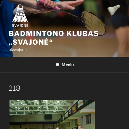
Eiti
prie
turinio
BADMINTONO KLUBAS
„SVAJONĖ“
bksvajone.lt
Meniu
218