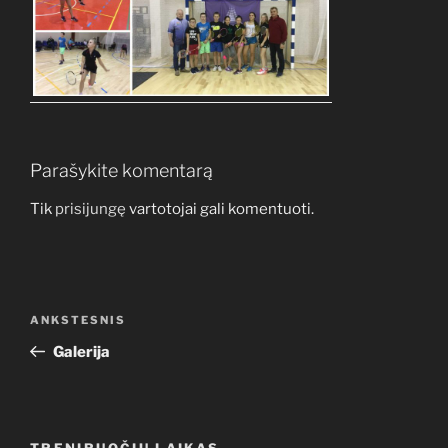
Parašykite komentarą
Tik
prisijungę
vartotojai gali komentuoti.
Navigacija
Ankstesnis
ANKSTESNIS
tarp
įrašas
Galerija
įrašų
TRENIRUOČIŲ LAIKAS