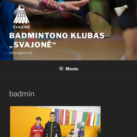
Eiti
prie
turinio
BADMINTONO KLUBAS
„SVAJONĖ“
bksvajone.lt
Meniu
badmin