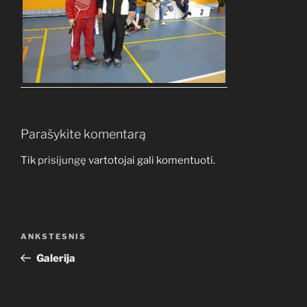
Parašykite komentarą
Tik
prisijungę
vartotojai gali komentuoti.
Navigacija
Ankstesnis
ANKSTESNIS
tarp
įrašas
Galerija
įrašų