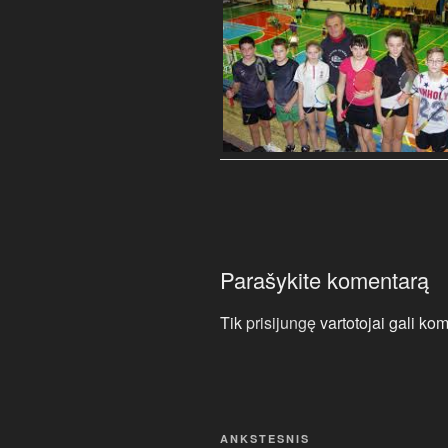
Parašykite komentarą
Tik
prisijungę
vartotojai gali kom
Navigacija
Ankstesnis
ANKSTESNIS