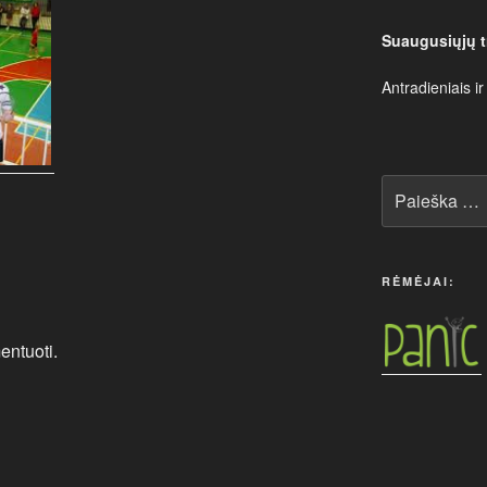
Suaugusiųjų t
Antradieniais ir
Ieškoti:
RĖMĖJAI:
entuoti.