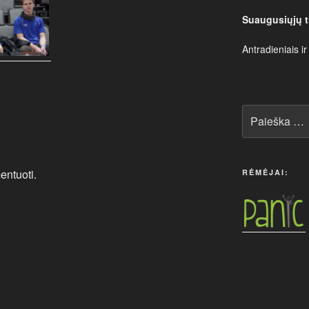
Suaugusiųjų t
Antradieniais ir
Ieškoti:
entuoti.
RĖMĖJAI: