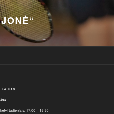
AJONĖ“
 LAIKAS
tės:
 ketvirtadieniais: 17:00 – 18:30