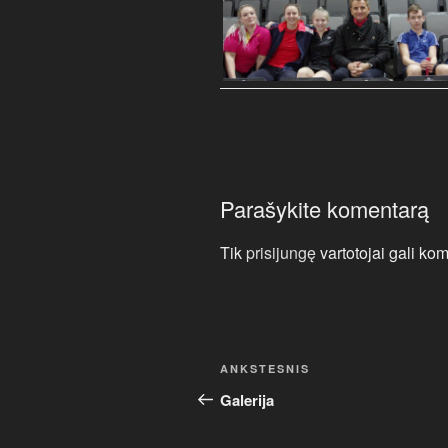
Parašykite komentarą
Tik
prisijungę
vartotojai gali kom
Navigacija
Ankstesnis
ANKSTESNIS
tarp
įrašas
Galerija
įrašų