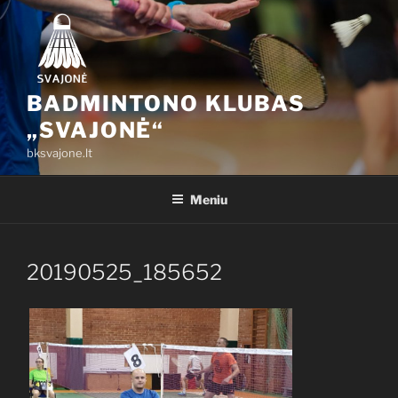
Eiti
prie
turinio
BADMINTONO KLUBAS
„SVAJONĖ“
bksvajone.lt
Meniu
20190525_185652