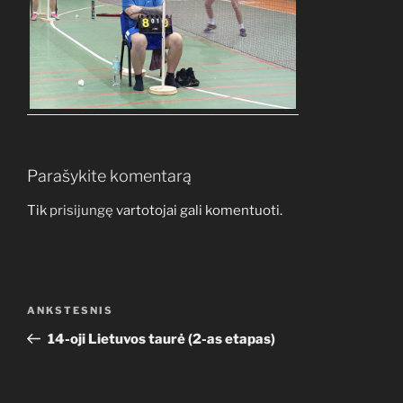
Parašykite komentarą
Tik
prisijungę
vartotojai gali komentuoti.
Navigacija
Ankstesnis
ANKSTESNIS
tarp
įrašas
14-oji Lietuvos taurė (2-as etapas)
įrašų