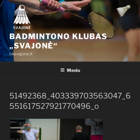
Eiti
prie
turinio
BADMINTONO KLUBAS
„SVAJONĖ“
bksvajone.lt
Meniu
51492368_403339703563047_6
551617527921770496_o