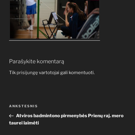
Parašykite komentarą
Tik
prisijungę
vartotojai gali komentuoti.
Navigacija
Ankstesnis
ANKSTESNIS
tarp
įrašas
Atviros badmintono pirmenybės Prienų raj. mero
įrašų
taurei laimėti