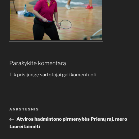
Parašykite komentarą
Tik
prisijungę
vartotojai gali komentuoti.
Navigacija
Ankstesnis
ANKSTESNIS
tarp
įrašas
Atviros badmintono pirmenybės Prienų raj. mero
įrašų
taurei laimėti