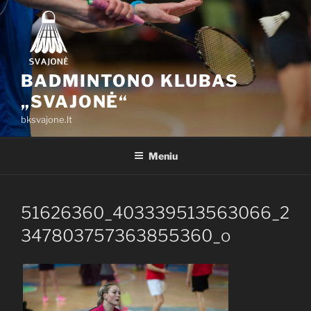
Eiti
prie
turinio
BADMINTONO KLUBAS
„SVAJONĖ“
bksvajone.lt
Meniu
51626360_403339513563066_2
347803757363855360_o