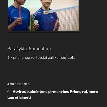
Parašykite komentarą
Tik
prisijungę
vartotojai gali komentuoti.
Navigacija
Ankstesnis
ANKSTESNIS
tarp
įrašas
Atviros badmintono pirmenybės Prienų raj. mero
įrašų
taurei laimėti