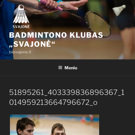
Eiti
prie
turinio
BADMINTONO KLUBAS
„SVAJONĖ“
bksvajone.lt
Meniu
51895261_403339836896367_1
014959213664796672_o