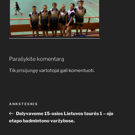
Parašykite komentarą
Tik
prisijungę
vartotojai gali komentuoti.
Navigacija
Ankstesnis
ANKSTESNIS
tarp
įrašas
Dalyvavome 15-osios Lietuvos taurės 1 – ojo
įrašų
etapo badmintono varžybose.