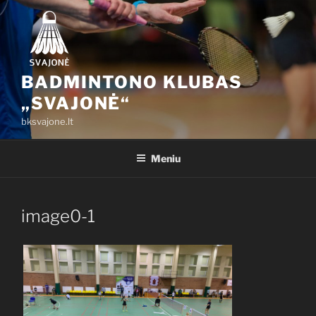
Eiti
prie
turinio
BADMINTONO KLUBAS
„SVAJONĖ“
bksvajone.lt
Meniu
image0-1