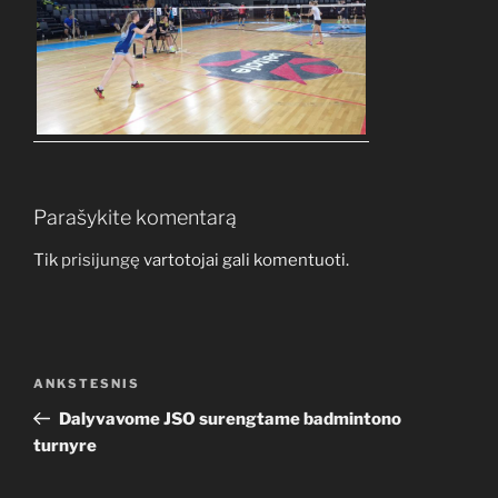
Parašykite komentarą
Tik
prisijungę
vartotojai gali komentuoti.
Navigacija
Ankstesnis
ANKSTESNIS
tarp
įrašas
Dalyvavome JSO surengtame badmintono
įrašų
turnyre