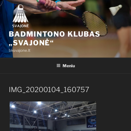
Eiti
prie
turinio
BADMINTONO KLUBAS
„SVAJONĖ“
bksvajone.lt
Meniu
IMG_20200104_160757