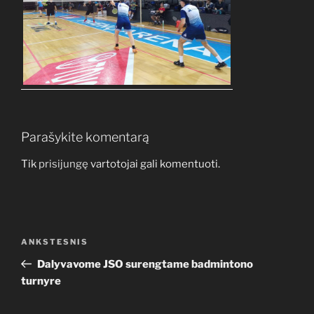
Parašykite komentarą
Tik
prisijungę
vartotojai gali komentuoti.
Navigacija
Ankstesnis
ANKSTESNIS
tarp
įrašas
Dalyvavome JSO surengtame badmintono
įrašų
turnyre