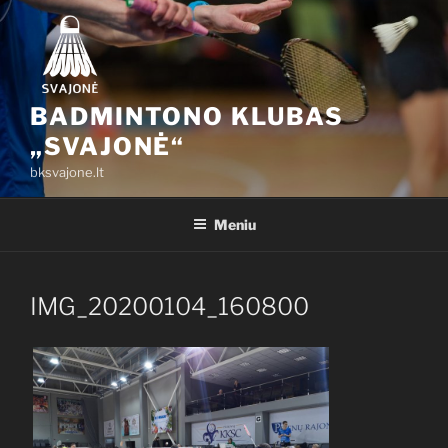
Eiti
prie
turinio
BADMINTONO KLUBAS
„SVAJONĖ“
bksvajone.lt
Meniu
IMG_20200104_160800