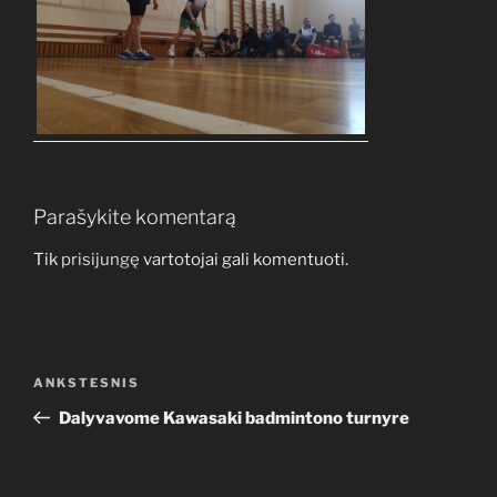
Parašykite komentarą
Tik
prisijungę
vartotojai gali komentuoti.
Navigacija
Ankstesnis
ANKSTESNIS
tarp
įrašas
Dalyvavome Kawasaki badmintono turnyre
įrašų