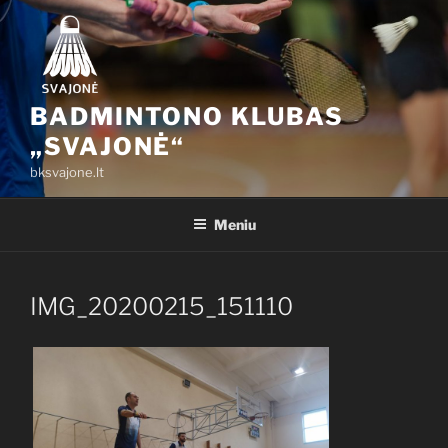
Eiti
prie
turinio
BADMINTONO KLUBAS
„SVAJONĖ“
bksvajone.lt
Meniu
IMG_20200215_151110