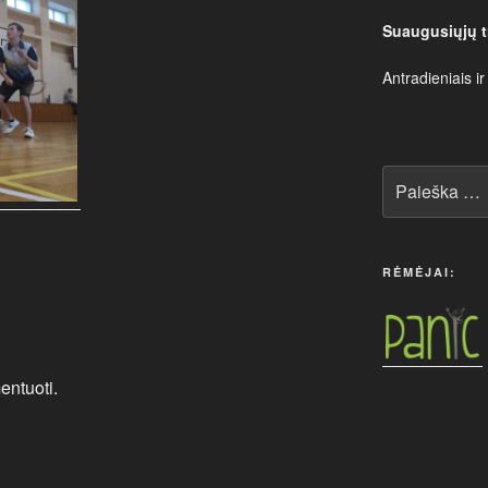
Suaugusiųjų t
Antradieniais ir
Ieškoti:
RĖMĖJAI:
entuoti.