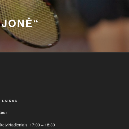
AJONĖ“
 LAIKAS
tės:
 ketvirtadieniais: 17:00 – 18:30