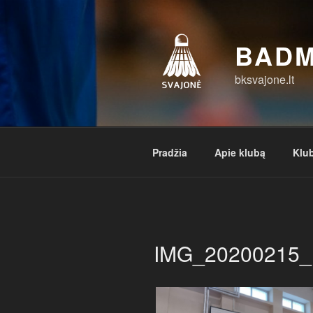
Eiti
prie
turinio
BADM
bksvajone.lt
Pradžia
Apie klubą
Klub
IMG_20200215_