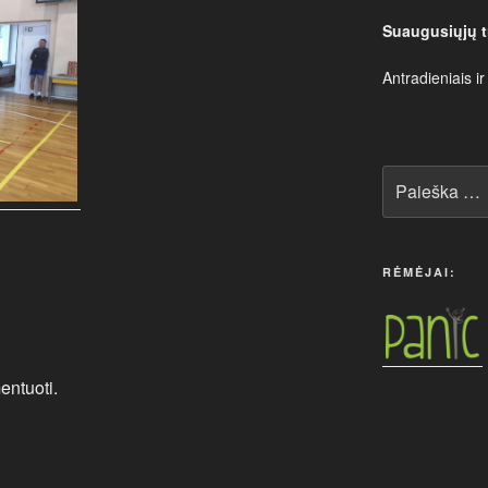
Suaugusiųjų t
Antradieniais ir
Ieškoti:
RĖMĖJAI:
entuoti.