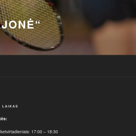
AJONĖ“
 LAIKAS
tės:
 ketvirtadieniais: 17:00 – 18:30