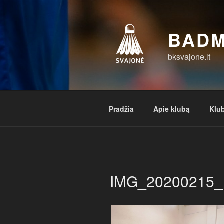
Eiti
prie
turinio
BADM
bksvajone.lt
Pradžia
Apie klubą
Klub
IMG_20200215_