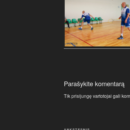
Parašykite komentarą
Tik
prisijungę
vartotojai gali kom
Navigacija
ANKSTESNIS