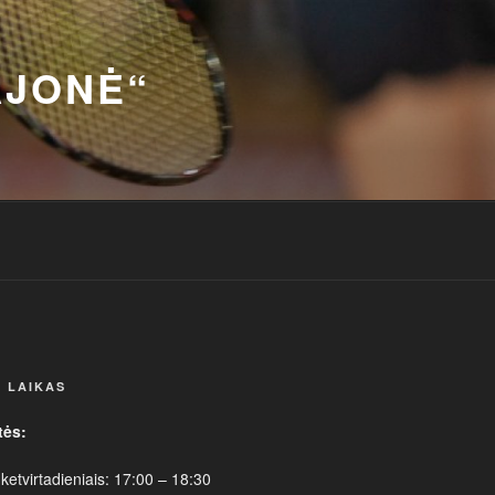
AJONĖ“
 LAIKAS
tės:
 ketvirtadieniais: 17:00 – 18:30