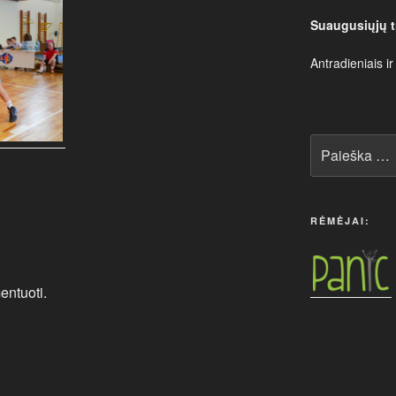
Suaugusiųjų t
Antradieniais ir
Ieškoti:
RĖMĖJAI:
entuoti.