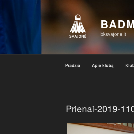
Eiti
prie
turinio
BADM
bksvajone.lt
Pradžia
Apie klubą
Klub
Prienai-2019-11