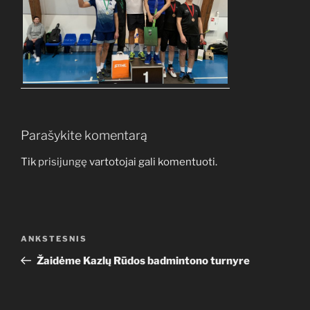
Parašykite komentarą
Tik
prisijungę
vartotojai gali komentuoti.
Navigacija
Ankstesnis
ANKSTESNIS
tarp
įrašas
Žaidėme Kazlų Rūdos badmintono turnyre
įrašų