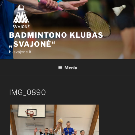
Eiti
prie
turinio
BADMINTONO KLUBAS
„SVAJONĖ“
bksvajone.lt
Meniu
IMG_0890