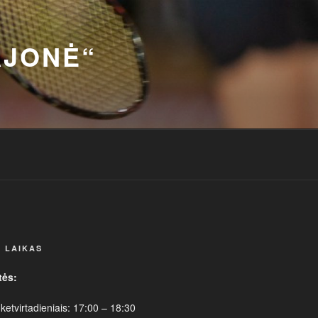
AJONĖ“
 LAIKAS
tės:
 ketvirtadieniais: 17:00 – 18:30