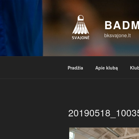
Eiti
prie
turinio
BADM
bksvajone.lt
Pradžia
Apie klubą
Klub
20190518_1003