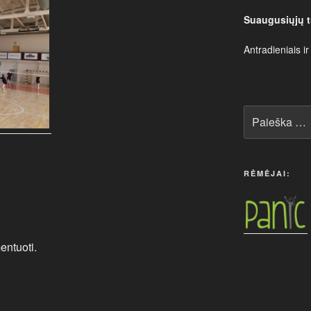
Suaugusiųjų t
Antradieniais ir
Ieškoti:
RĖMĖJAI:
entuoti.