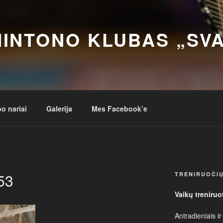
INTONO KLUBAS „SV
o nariai
Galerija
Mes Facebook’e
53
TRENIRUOČIŲ
Vaikų treniruo
Antradieniais ir