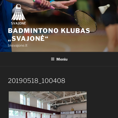
Eiti
prie
turinio
BADMINTONO KLUBAS
„SVAJONĖ“
bksvajone.lt
Meniu
20190518_100408