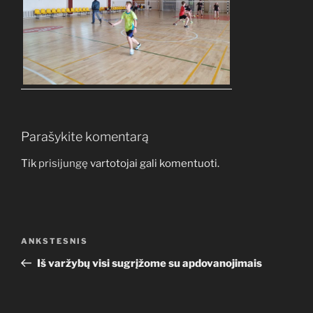
Parašykite komentarą
Tik
prisijungę
vartotojai gali komentuoti.
Navigacija
Ankstesnis
ANKSTESNIS
tarp
įrašas
Iš varžybų visi sugrįžome su apdovanojimais
įrašų