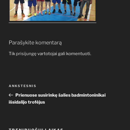
Parašykite komentarą
Tik
prisijungę
vartotojai gali komentuoti.
Navigacija
Ankstesnis
ANKSTESNIS
tarp
įrašas
Prienuose susirinkę šalies badmintoninikai
įrašų
išsidalijo trofėjus
TRENIRUOČIŲ LAIKAS