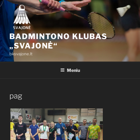
Eiti
prie
turinio
BADMINTONO KLUBAS
„SVAJONĖ“
bksvajone.lt
Meniu
pag